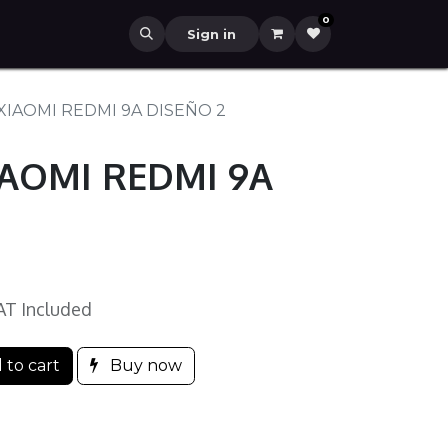
0
Sign in
XIAOMI REDMI 9A DISEÑO 2
IAOMI REDMI 9A
AT Included
 to cart
Buy now