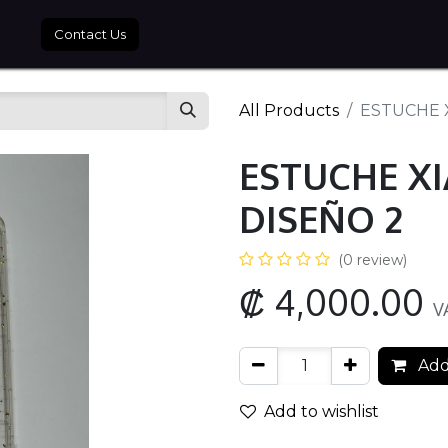
tros
Contact Us
All Products
ESTUCHE 
ESTUCHE X
DISEÑO 2
(0 review)
₡
4,000.00
V
Add
Add to wishlist