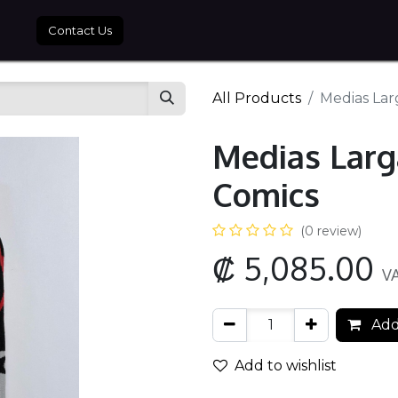
tros
Contact Us
All Products
Medias Lar
Medias Larg
Comics
(0 review)
₡
5,085.00
VA
Add
Add to wishlist