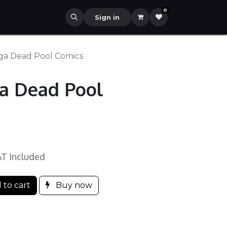
0
Sign in
ga Dead Pool Comics
a Dead Pool
T Included
 to cart
Buy now