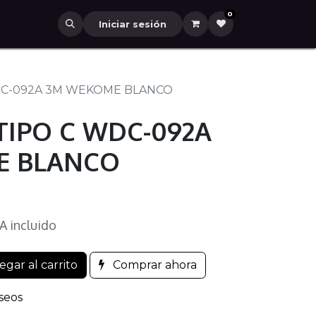
0
Iniciar sesión
DC-092A 3M WEKOME BLANCO
TIPO C WDC-092A
E BLANCO
A incluido
gar al carrito
Comprar ahora
eseos