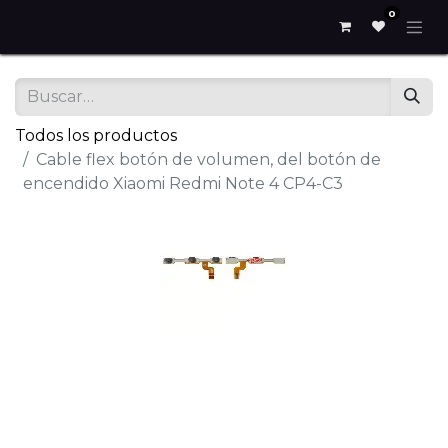
0
Todos los productos
Cable flex botón de volumen, del botón de
encendido Xiaomi Redmi Note 4 CP4-C3