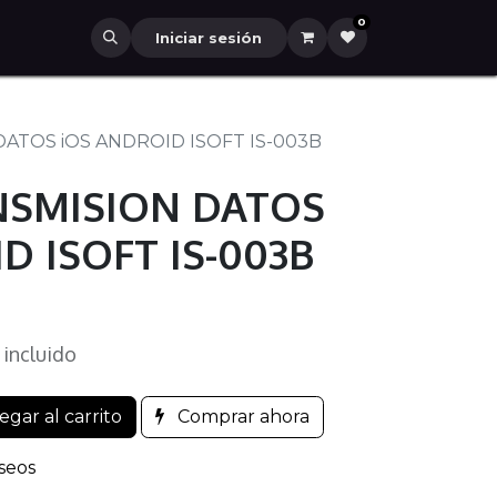
0
Iniciar sesión
ATOS iOS ANDROID ISOFT IS-003B
NSMISION DATOS
D ISOFT IS-003B
 incluido
gar al carrito
Comprar ahora
eseos