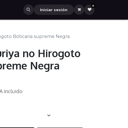
0
Iniciar sesión
ogoto Boticaria supreme Negra
riya no Hirogoto
upreme Negra
A incluido