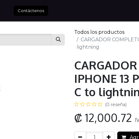
tros
Contáctenos
Todos los productos
CARGADOR COMPLETO 
lightning
CARGADOR
IPHONE 13 
C to lightni
(0 reseña)
₡
12,000.72
I
Agre