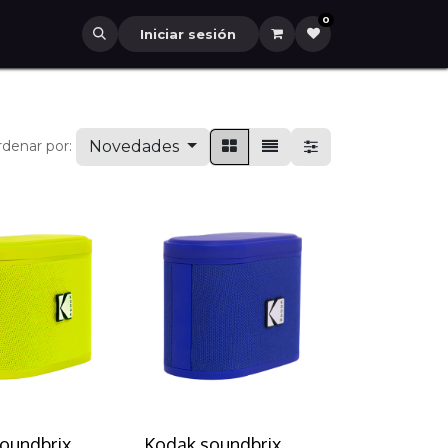
0
Iniciar sesión
Novedades
denar por:
oundbrix
Kodak soundbrix