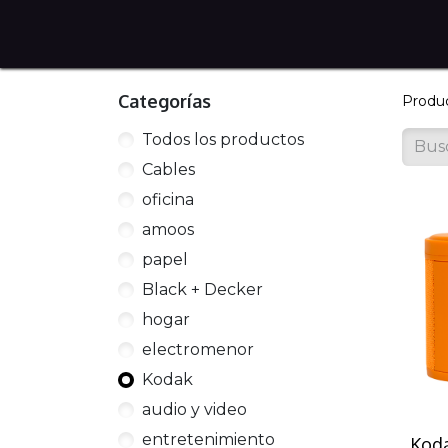
Home
Tienda en Línea
Servicios
Sobre noso
Categorías
Produ
Todos los productos
Cables
oficina
amoos
papel
Black + Decker
hogar
electromenor
Kodak
audio y video
entretenimiento
Koda