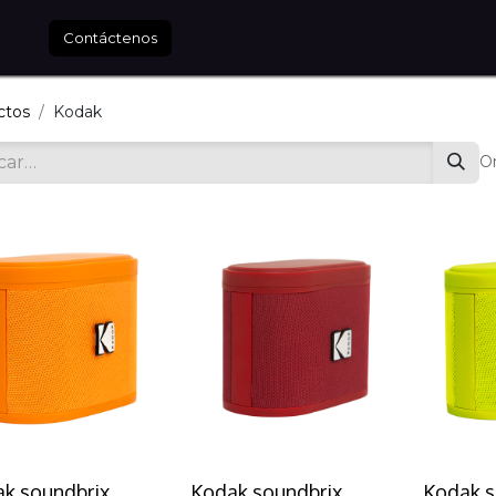
tros
Contáctenos
ctos
Kodak
Or
k soundbrix
Kodak soundbrix
Kodak s