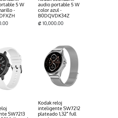
ortable 5 W
audio portable 5 W
arillo -
color azul -
DFXZH
B0DQVDK34Z
0.00
₡
10,000.00
Kodak reloj
eloj
inteligente SW7212
ente SW7213
plateado 1,32" full