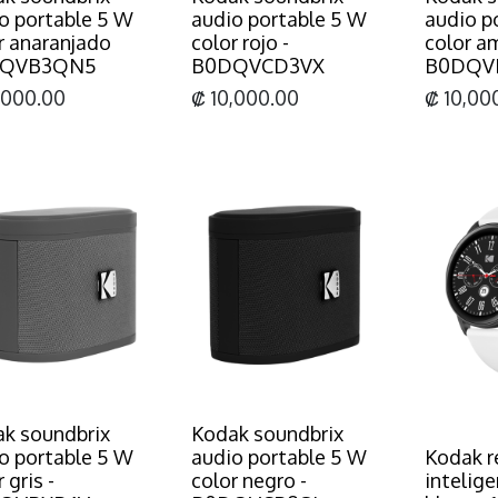
o portable 5 W
audio portable 5 W
audio p
r anaranjado
color rojo -
color am
QVB3QN5
B0DQVCD3VX
B0DQV
,000.00
₡
10,000.00
₡
10,00
k soundbrix
Kodak soundbrix
o portable 5 W
audio portable 5 W
Kodak r
 gris -
color negro -
intelig