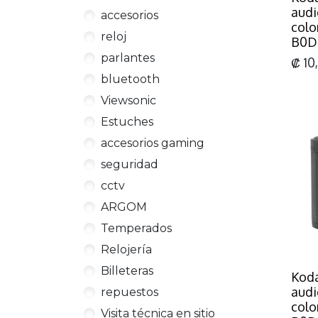
audi
accesorios
colo
reloj
B0D
parlantes
₡
10
bluetooth
Viewsonic
Estuches
accesorios gaming
seguridad
cctv
ARGOM
Temperados
Relojería
Billeteras
Koda
audi
repuestos
color
Visita técnica en sitio