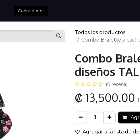
tros
Contáctenos
Todos los productos
Combo Bralette y cach
Combo Brale
diseños TA
(0 reseña)
₡
13,500.00
Agre
Agregar a la lista de d