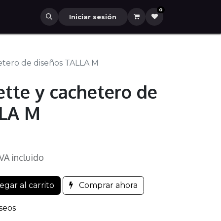
0
Iniciar sesión
etero de diseños TALLA M
tte y cachetero de
LLA M
IVA incluido
gar al carrito
Comprar ahora
eseos