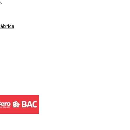
ON
fábrica