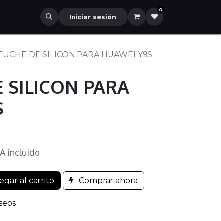
0
Iniciar sesión
TUCHE DE SILICON PARA HUAWEI Y9S
 SILICON PARA
S
VA incluido
gar al carrito
Comprar ahora
eseos