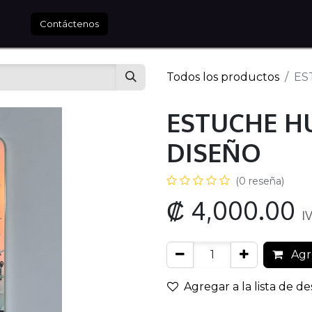
tros
Contáctenos
Todos los productos
ES
ESTUCHE H
DISEÑO
(0 reseña)
₡
4,000.00
I
Agre
Agregar a la lista de d