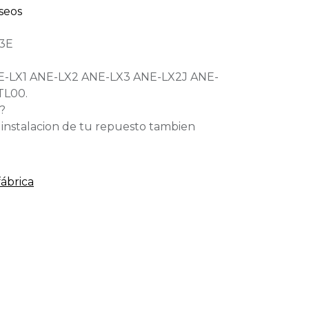
eseos
3E
E-LX1 ANE-LX2 ANE-LX3 ANE-LX2J ANE-
TL00.
?
a instalacion de tu repuesto tambien
fábrica