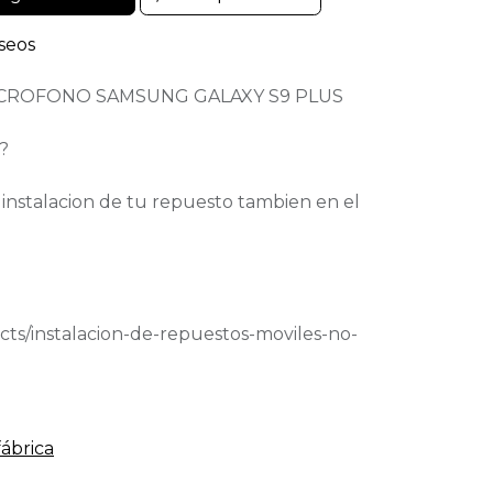
eseos
ICROFONO SAMSUNG GALAXY S9 PLUS
?
a instalacion de tu repuesto tambien en el
ts/instalacion-de-repuestos-moviles-no-
fábrica