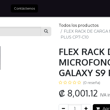
tros
Contáctenos
Todos los productos
FLEX RACK DE CARGA
PLUS CP7-C10
FLEX RACK
MICROFON
GALAXY S9 
(0 reseña)
₡
8,001.12
IVA i
Agre