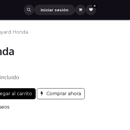
0
Iniciar sesión
nyard Honda
nda
 incluido
gar al carrito
Comprar ahora
eseos