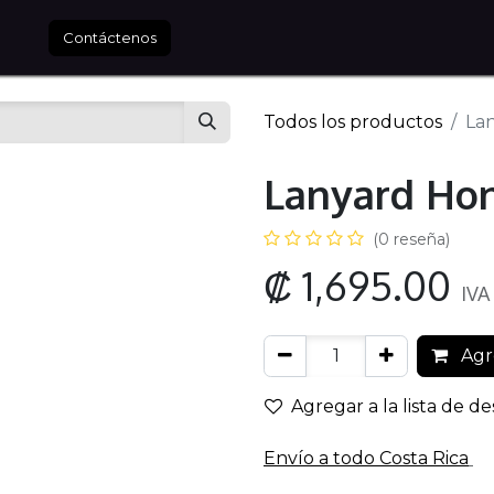
tros
Contáctenos
Todos los productos
La
Lanyard Ho
(0 reseña)
₡
1,695.00
IVA
Agre
Agregar a la lista de d
Envío a todo​ Costa Rica