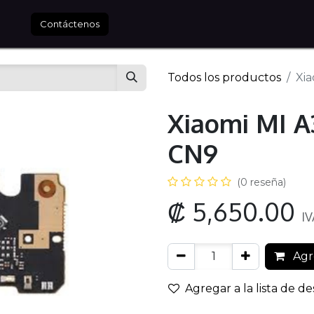
tros
Contáctenos
Todos los productos
Xi
Xiaomi MI 
CN9
(0 reseña)
₡
5,650.00
IV
Agre
Agregar a la lista de d